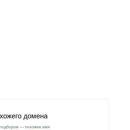
охожего домена
 подбором — похожее имя