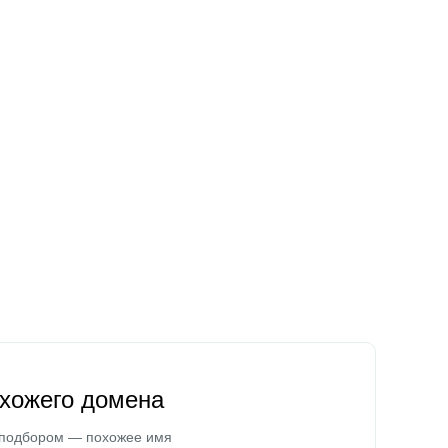
охожего домена
 подбором — похожее имя