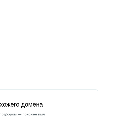
охожего домена
 подбором — похожее имя