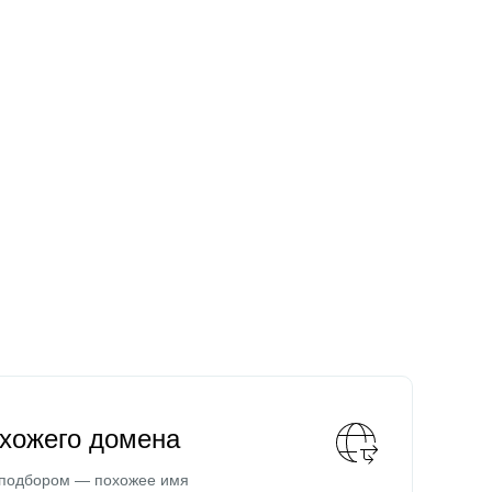
охожего домена
 подбором — похожее имя