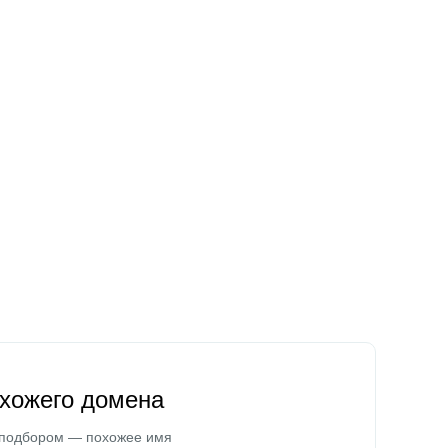
охожего домена
 подбором — похожее имя