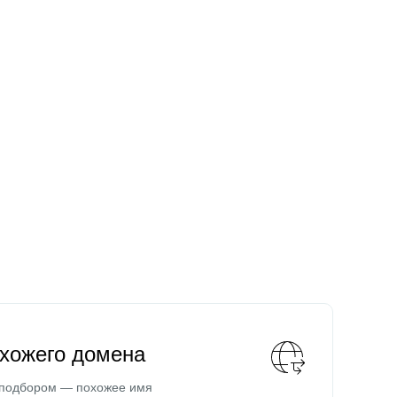
охожего домена
 подбором — похожее имя