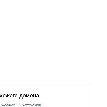
охожего домена
 подбором — похожее имя