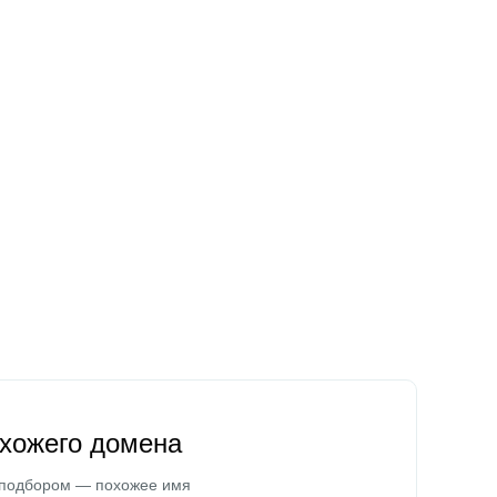
охожего домена
 подбором — похожее имя