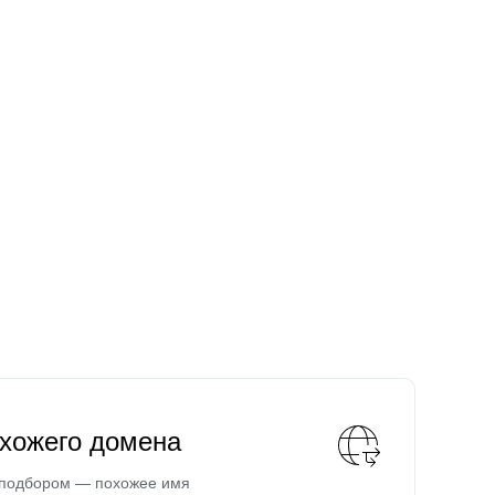
охожего домена
 подбором — похожее имя