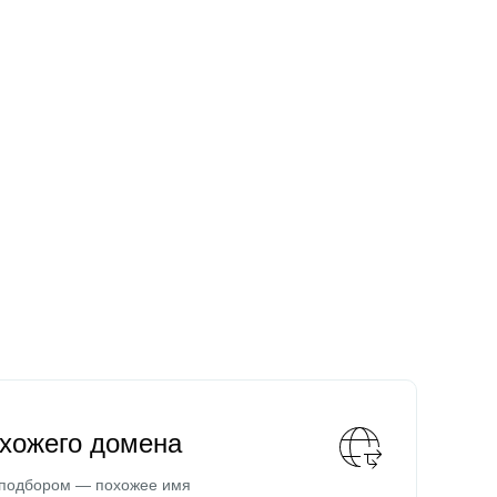
охожего домена
 подбором — похожее имя