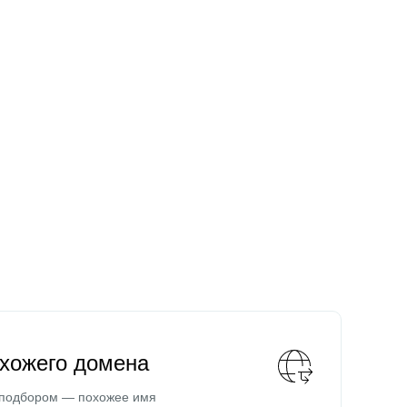
охожего домена
 подбором — похожее имя