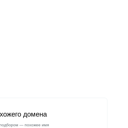
охожего домена
 подбором — похожее имя