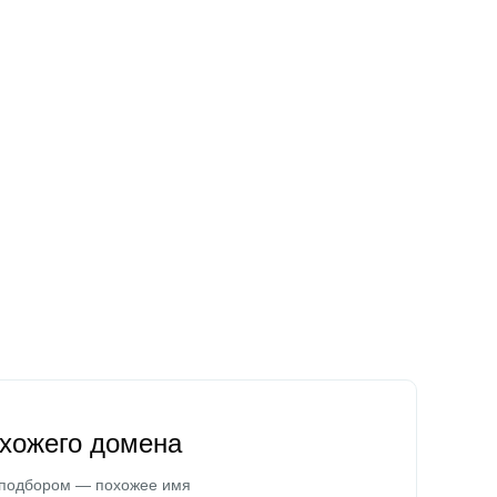
охожего домена
 подбором — похожее имя