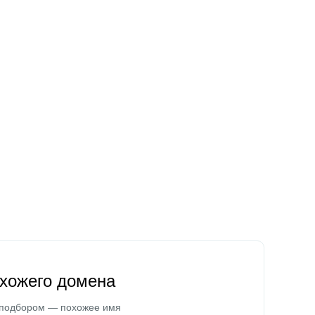
охожего домена
 подбором — похожее имя