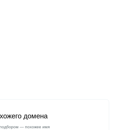
охожего домена
 подбором — похожее имя