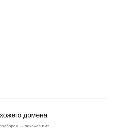
охожего домена
 подбором — похожее имя