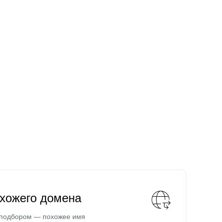
охожего домена
 подбором — похожее имя